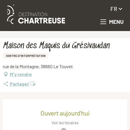
FR
MENU
Aller
Accueil
Maison des Maquis du Grésivaudan
au
contenu
principal
Maison des Maquis du Grésivaudan
CENTRE D'INTERPRÉTATION
rue de la Montagne, 38660 Le Touvet
M'y rendre
Ajouter aux favoris
Partager
Ouverture et coordonnées
Ouvert aujourd'hui
Voir les horaires