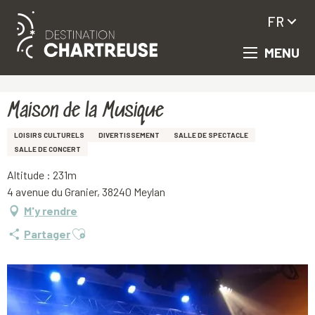
FR
MENU
Aller
Accueil
Maison de la Musique
au
contenu
principal
Maison de la Musique
LOISIRS CULTURELS
DIVERTISSEMENT
SALLE DE SPECTACLE
SALLE DE CONCERT
Altitude : 231m
4 avenue du Granier, 38240 Meylan
M'y rendre
Ajouter aux favoris
Partager