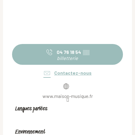
04 76 18 54
▒▒
billetterie
Contactez-nous
www.maison-musique.fr
Langues parlées
Langues parlées
Environnement
Environnement