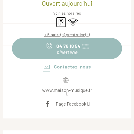
Ouvert aujourd'hui
Voir les horaires
Parking
WiFi
+ 6 autre(s) prestation(s)
04 76 18 54
▒▒
billetterie
Contactez-nous
www.maison-musique.fr
Page Facebook