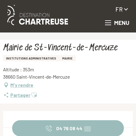
FR
MENU
Aller
Accueil
Mairie de St-Vincent-de-Mercuze
au
contenu
principal
Mairie de St-Vincent-de-Mercuze
INSTITUTIONS ADMINISTRATIVES
MAIRIE
Altitude : 353m
38660 Saint-Vincent-de-Mercuze
M'y rendre
Ajouter aux favoris
Partager
Ouverture et coordonnées
04 76 08 44
▒▒