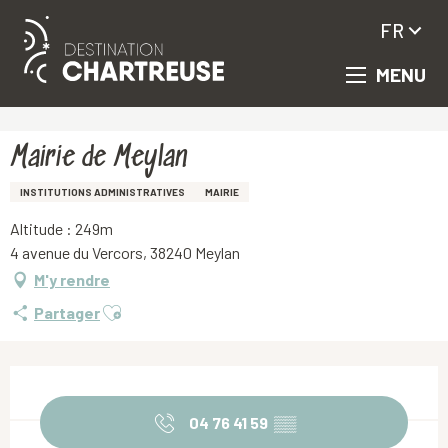
FR
MENU
Aller
Accueil
Mairie de Meylan
au
contenu
principal
Mairie de Meylan
INSTITUTIONS ADMINISTRATIVES
MAIRIE
Altitude : 249m
4 avenue du Vercors, 38240 Meylan
M'y rendre
Ajouter aux favoris
Partager
Ouverture et coordonnées
04 76 41 59
▒▒