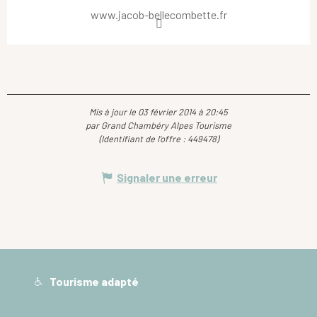
www.jacob-bellecombette.fr
Mis à jour le 03 février 2014 à 20:45
par Grand Chambéry Alpes Tourisme
(Identifiant de l'offre :
449478
)
Signaler une erreur
Tourisme adapté