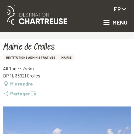
FR
MENU
Aller
Accueil
Mairie de Crolles
au
contenu
principal
Mairie de Crolles
INSTITUTIONS ADMINISTRATIVES
MAIRIE
Altitude : 243m
BP 11, 38921 Crolles
M'y rendre
Ajouter aux favoris
Partager