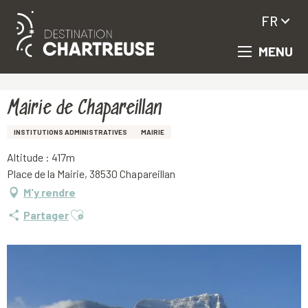
FR
MENU
Aller
Accueil
Mairie de Chapareillan
au
contenu
principal
Mairie de Chapareillan
INSTITUTIONS ADMINISTRATIVES
MAIRIE
Altitude : 417m
Place de la Mairie, 38530 Chapareillan
M'y rendre
Ajouter aux favoris
Partager