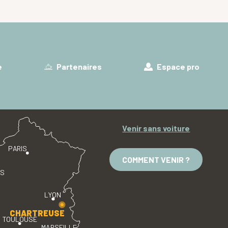
e
Partenaires
Espace pro
Venir sans voiture
PARIS
COMMENT VENIR ?
ES
LYON
CHARTREUSE
TOULOUSE
MARSEILLE