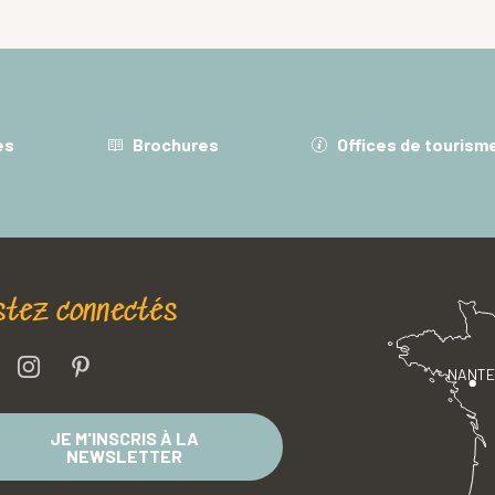
es
Brochures
Offices de tourism
stez connectés
NANT
JE M'INSCRIS À LA
NEWSLETTER