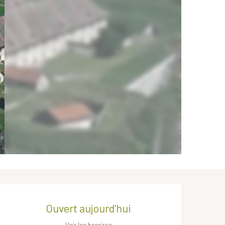
Ouverture et coordonnées
Ouvert aujourd'hui