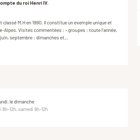
mpte du roi Henri IV.

 classé M.H en 1990. Il constitue un exemple unique et 
e-Alpes. Visites commentées : - groupes : toute l'année, 
, juin, septembre : dimanches et...
undi, le dimanche
di 8h-12h, samedi 9h-12h