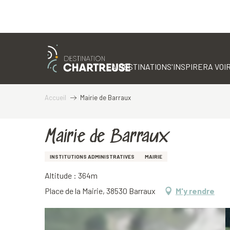
Aller
au
contenu
LA DESTINATION
S'INSPIRER
A VOIR
principal
Accueil
Mairie de Barraux
Mairie de Barraux
INSTITUTIONS ADMINISTRATIVES
MAIRIE
Altitude : 364m
Place de la Mairie, 38530 Barraux
M'y rendre