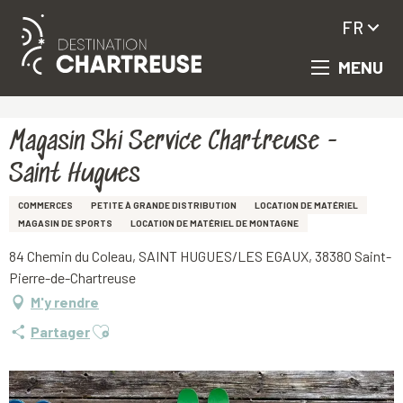
FR
MENU
Aller
Accueil
Magasin Ski Service Chartreuse - Saint Hugues
au
contenu
principal
Magasin Ski Service Chartreuse -
Saint Hugues
COMMERCES
PETITE À GRANDE DISTRIBUTION
LOCATION DE MATÉRIEL
MAGASIN DE SPORTS
LOCATION DE MATÉRIEL DE MONTAGNE
84 Chemin du Coleau, SAINT HUGUES/LES EGAUX, 38380 Saint-
Pierre-de-Chartreuse
M'y rendre
Ajouter aux favoris
Partager