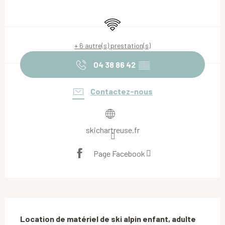
Ouverture et coordonnées
WiFi
+ 6 autre(s) prestation(s)
04 38 86 42
▒▒
Contactez-nous
skichartreuse.fr
Page Facebook
Description
Location de matériel de ski alpin enfant, adulte 