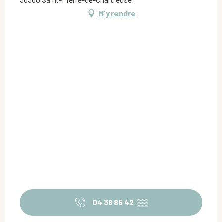
M'y rendre
04 38 86 42
▒▒