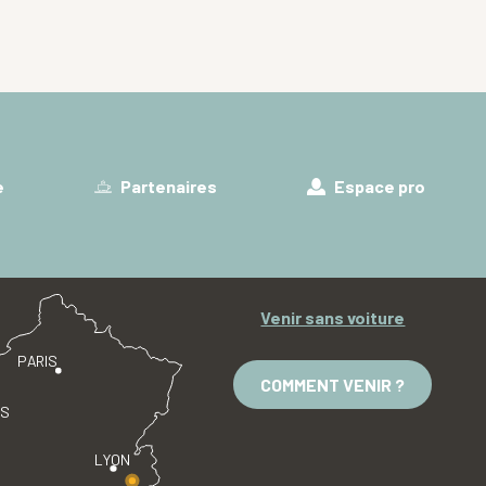
e
Partenaires
Espace pro
Venir sans voiture
PARIS
COMMENT VENIR ?
ES
LYON