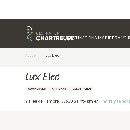
Aller
au
contenu
LA DESTINATION
S'INSPIRER
A VOIR
principal
Accueil
Lux Elec
Lux Elec
COMMERCES
ARTISANS
ELECTRICIEN
9 allée de Pampre, 38330 Saint-Ismier
M'y rendr