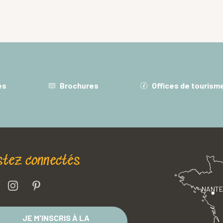
es
Brochures
Offices de tourism
stez connectés
NANT
JE M'INSCRIS À LA