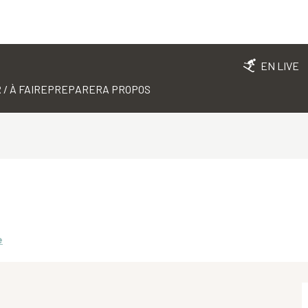
EN LIVE
 / À FAIRE
PREPARER
A PROPOS
e