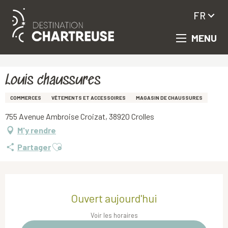
FR
MENU
Aller
Accueil
Louis chaussures
au
contenu
principal
Louis chaussures
COMMERCES
VÊTEMENTS ET ACCESSOIRES
MAGASIN DE CHAUSSURES
755 Avenue Ambroise Croizat, 38920 Crolles
M'y rendre
Ajouter aux favoris
Partager
Ouverture et coordonnées
Ouvert aujourd'hui
Voir les horaires