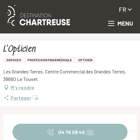
FR
MENU
Aller
Accueil
L'Opticien
au
contenu
principal
L'Opticien
SERVICES
PROFESSION PARAMÉDICALE
OPTICIEN
Les Grandes Terres, Centre Commercial des Grandes Terres,
38660 Le Touvet
M'y rendre
Ajouter aux favoris
Partager
Ouverture et coordonnées
04 76 08 49
▒▒