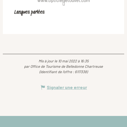
www.opticienletouvet.com
Langues parlées
Langues parlées
Mis à jour le 10 mai 2022 à 16:35
par Office de Tourisme de Belledonne Chartreuse
(Identifiant de l'offre :
6117338
)
Signaler une erreur