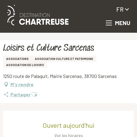
FR
MENU
Aller
Accueil
Loisirs et Culture Sarcenas
au
contenu
principal
Loisirs et Culture Sarcenas
ASSOCIATIONS
ASSOCIATION CULTURE ET PATRIMOINE
ASSOCIATION DE LOISIRS
1250 route de Palaquit, Mairie Sarcenas, 38700 Sarcenas
M'y rendre
Ajouter aux favoris
Partager
Ouverture et coordonnées
Ouvert aujourd'hui
Voir les horaires