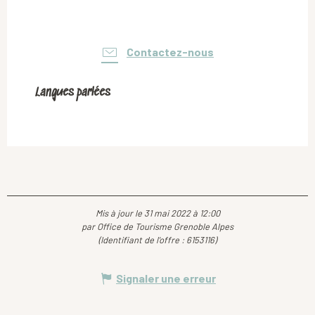
Contactez-nous
Langues parlées
Langues parlées
Mis à jour le 31 mai 2022 à 12:00
par Office de Tourisme Grenoble Alpes
(Identifiant de l'offre :
6153116
)
Signaler une erreur