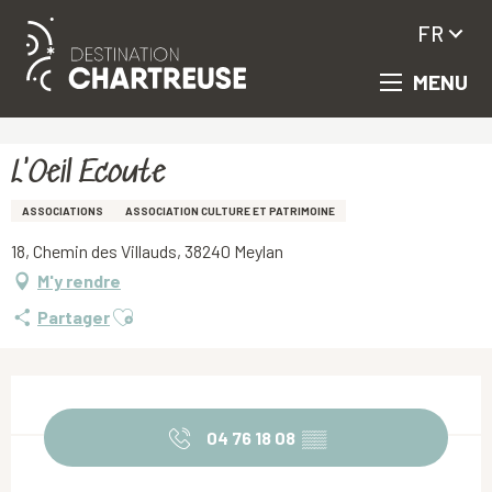
FR
MENU
Aller
Accueil
L'Oeil Ecoute
au
contenu
principal
L'Oeil Ecoute
ASSOCIATIONS
ASSOCIATION CULTURE ET PATRIMOINE
18, Chemin des Villauds, 38240 Meylan
M'y rendre
Ajouter aux favoris
Partager
Ouverture et coordonnées
04 76 18 08
▒▒