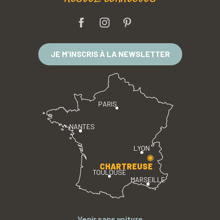
JE M'INSCRIS À LA NEWSLETTER
PARIS
NANTES
LYON
CHARTREUSE
TOULOUSE
MARSEILLE
Venir sans voiture