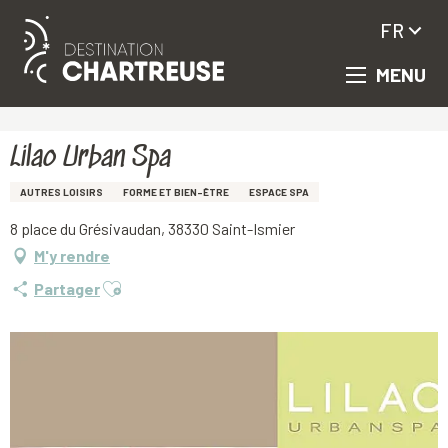
FR
MENU
Aller
Accueil
Lilao Urban Spa
au
contenu
principal
Lilao Urban Spa
AUTRES LOISIRS
FORME ET BIEN-ÊTRE
ESPACE SPA
8 place du Grésivaudan, 38330 Saint-Ismier
M'y rendre
Ajouter aux favoris
Partager