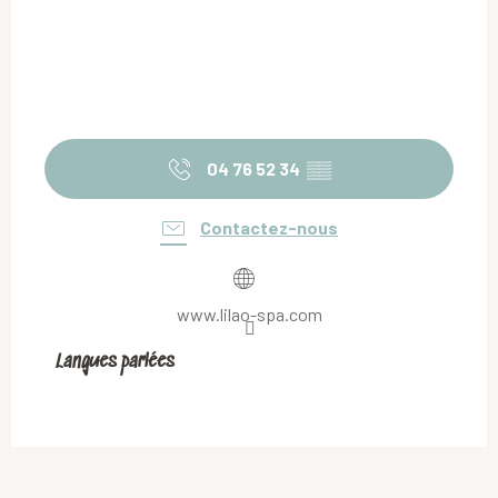
04 76 52 34
▒▒
Contactez-nous
www.lilao-spa.com
Langues parlées
Langues parlées