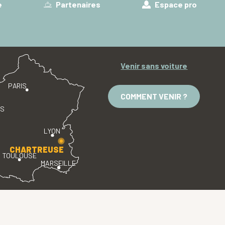
e
Partenaires
Espace pro
Venir sans voiture
PARIS
COMMENT VENIR ?
ES
LYON
CHARTREUSE
TOULOUSE
MARSEILLE