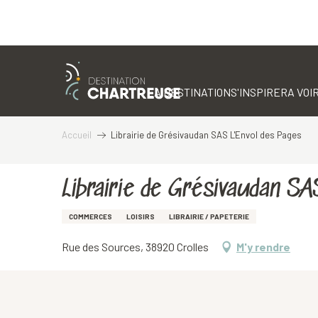
Aller
au
contenu
LA DESTINATION
S'INSPIRER
A VOIR
principal
Accueil
Librairie de Grésivaudan SAS L'Envol des Pages
Librairie de Grésivaudan SA
COMMERCES
LOISIRS
LIBRAIRIE / PAPETERIE
Rue des Sources, 38920 Crolles
M'y rendre