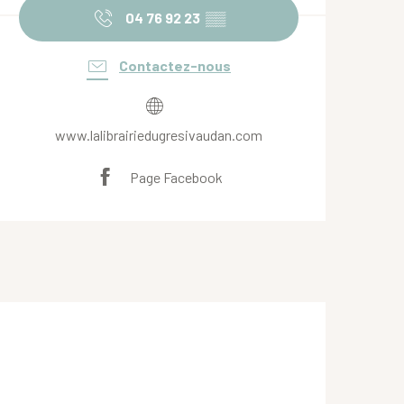
04 76 92 23
▒▒
Contactez-nous
www.lalibrairiedugresivaudan.com
Page Facebook