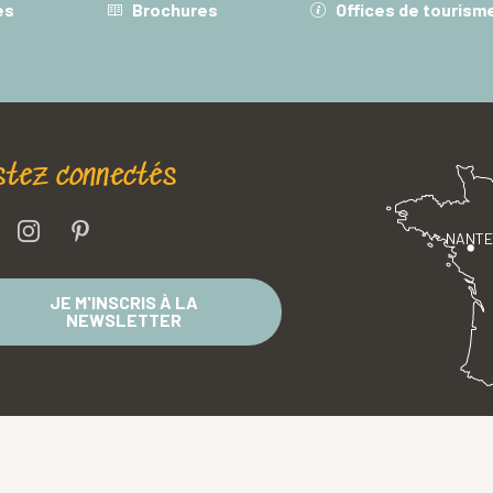
es
Brochures
Offices de tourism
stez connectés
NANT
JE M'INSCRIS À LA
NEWSLETTER