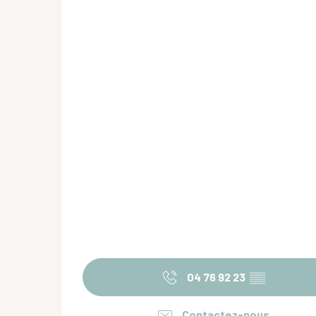
04 76 92 23
▒▒
Contactez-nous