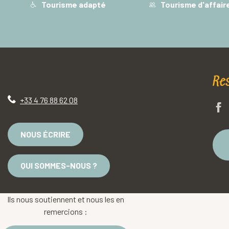
Tourisme adapté
Tourisme d'affair
Re
+33 4 76 88 62 08
NOUS ÉCRIRE
QUI SOMMES-NOUS ?
Ils nous soutiennent et nous les en
remercions :