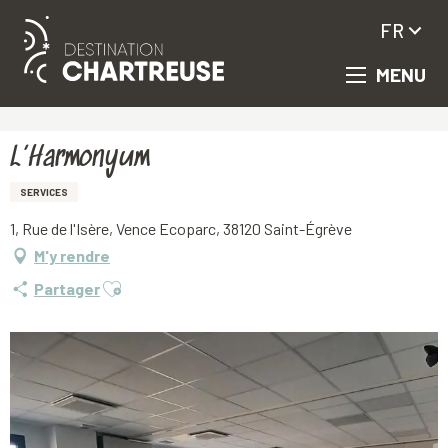
FR
MENU
Aller
Accueil
L’Harmonyum
au
contenu
principal
L’Harmonyum
SERVICES
1, Rue de l'Isère, Vence Ecoparc, 38120 Saint-Égrève
M'y rendre
Ajouter aux favoris
Partager