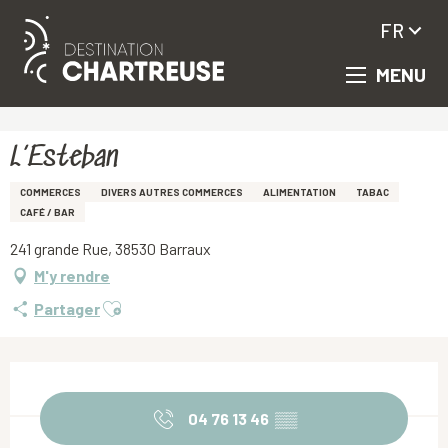
FR
MENU
Aller
Accueil
L’Esteban
au
contenu
principal
L’Esteban
COMMERCES
DIVERS AUTRES COMMERCES
ALIMENTATION
TABAC
CAFÉ / BAR
241 grande Rue, 38530 Barraux
M'y rendre
Ajouter aux favoris
Partager
Ouverture et coordonnées
04 76 13 46
▒▒