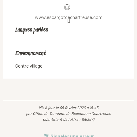
www.escargotdechartreuse.com
Langues parlées
Langues parlées
Environnement
Environnement
Centre village
Mis à jour le 05 février 2026 à 15:45
par Office de Tourisme de Belledonne Chartreuse
(Identifiant de l'offre :
105367
)
Signaler une erreur