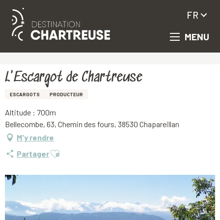
FR
MENU
Aller
Accueil
L'Escargot de Chartreuse
au
contenu
principal
L'Escargot de Chartreuse
ESCARGOTS
PRODUCTEUR
Altitude : 700m
Bellecombe, 63, Chemin des fours, 38530 Chapareillan
M'y rendre
Ajouter aux favoris
Partager