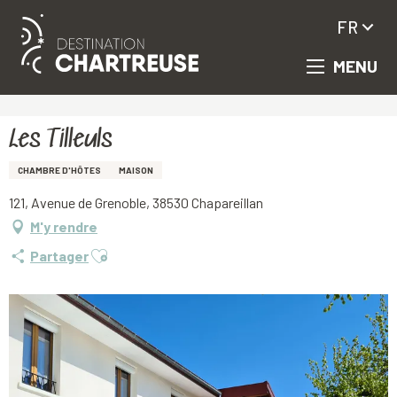
FR
MENU
Aller
Accueil
Les Tilleuls
au
contenu
principal
Les Tilleuls
CHAMBRE D'HÔTES
MAISON
121, Avenue de Grenoble, 38530 Chapareillan
M'y rendre
Ajouter aux favoris
Partager