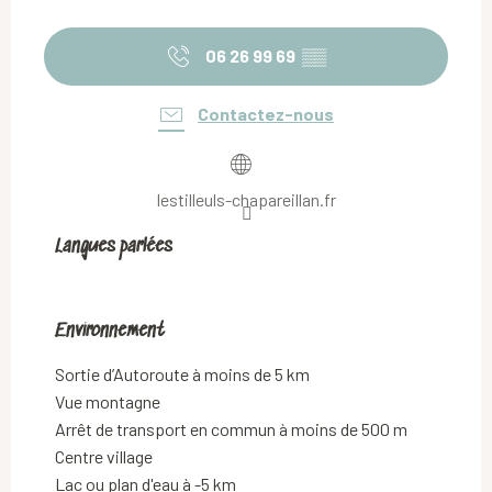
06 26 99 69
▒▒
Contactez-nous
lestilleuls-chapareillan.fr
Langues parlées
Langues parlées
Environnement
Environnement
Sortie d’Autoroute à moins de 5 km
Vue montagne
Arrêt de transport en commun à moins de 500 m
Centre village
Lac ou plan d'eau à -5 km