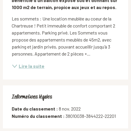
bénéficie d'un balcon exposé sud et donnant sur 
1000 m2 de terrain, propice aux jeux et au repos.
Les sommets : Une location meublée au coeur de la 
Chartreuse ! Petit immeuble de confort comportant 2 
appartements. Parking privé. Les Sommets vous 
propose des appartements meublés de 45m2, avec 
parking et jardin privés, pouvant accueillir jusqu’à 3 
personnes. Appartement de 2 pièces +...
Lire la suite
Informations légales
Informations légales
Date du classement :
8 nov. 2022
Numéro du classement :
38010038-3844222-22201