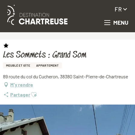
FR
MENU
Aller
Accueil
Les Sommets : Grand Som
au
contenu
principal
Les Sommets : Grand Som
MEUBLÉ ET GÎTE
APPARTEMENT
89 route du col du Cucheron, 38380 Saint-Pierre-de-Chartreuse
M'y rendre
Ajouter aux favoris
Partager