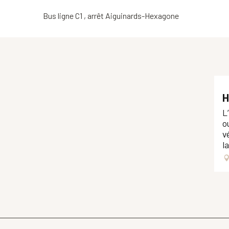
Bus ligne C1 , arrêt Aiguinards-Hexagone
H
L
o
v
l