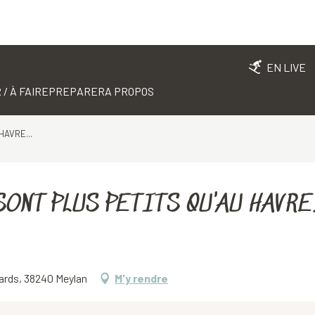
EN LIVE
 / À FAIRE
PREPARER
A PROPOS
HAVRE...
ONT PLUS PETITS QU'AU HAVRE..
ards, 38240 Meylan
M'y rendre