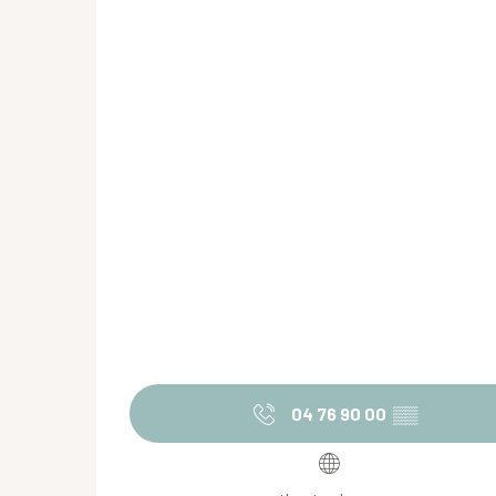
04 76 90 00
▒▒