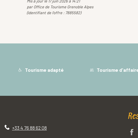
Mis à jour le 17 juin 2026 à 14:21
par Office de Tourisme Grenoble Alpes
(Identifiant de l'offre :
7885582
)
Tourisme adapté
Tourisme d'affair
Re
+33 4 76 88 62 08