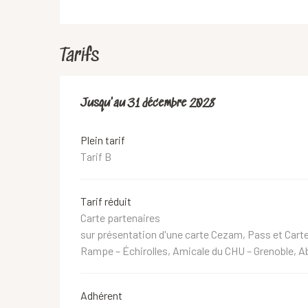
Tarifs
Du
Jusqu'au
18 juin 2019
31 décembre 2028
au
31 décembre 2028
Plein tarif
Tarif B
Tarif réduit
Carte partenaires
sur présentation d'une carte Cezam, Pass et Carte
Rampe – Échirolles, Amicale du CHU – Grenoble, 
Adhérent