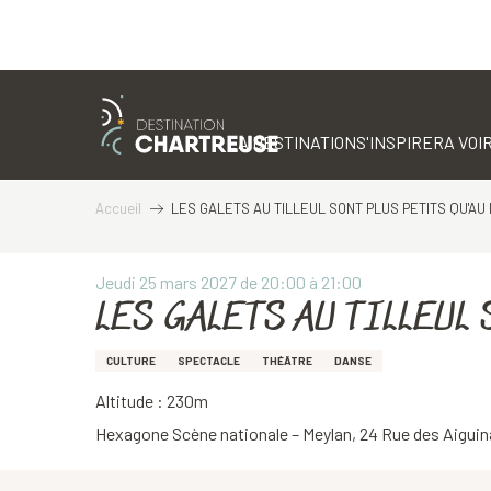
Aller
au
contenu
LA DESTINATION
S'INSPIRER
A VOIR
principal
Accueil
LES GALETS AU TILLEUL SONT PLUS PETITS QU'AU 
Jeudi 25 mars 2027 de 20:00 à 21:00
LES GALETS AU TILLEUL S
CULTURE
SPECTACLE
THÉÂTRE
DANSE
Altitude : 230m
Hexagone Scène nationale – Meylan, 24 Rue des Aiguin