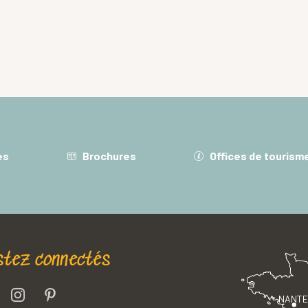
es
Brochures
Offices de tourism
stez connectés
NANT