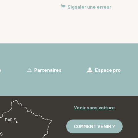
Signaler une erreur
e
Partenaires
Espace pro
Venir sans voiture
PARIS
COMMENT VENIR ?
ES