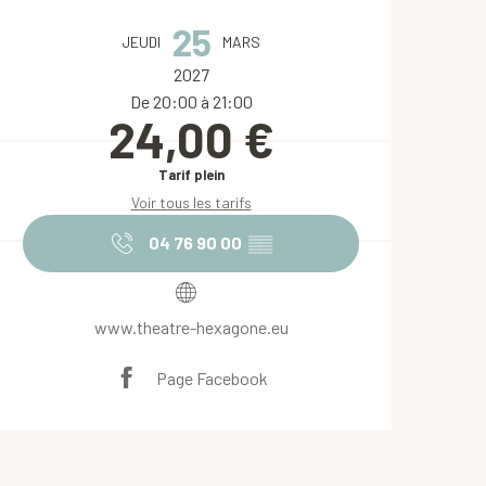
Ouverture et coordonnées
25
JEUDI
MARS
2027
De 20:00 à 21:00
24,00 €
Tarif plein
Voir tous les tarifs
04 76 90 00
▒▒
www.theatre-hexagone.eu
Page Facebook