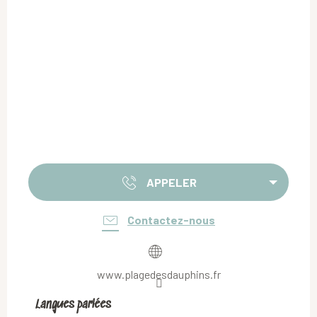
APPELER
Contactez-nous
www.plagedesdauphins.fr
Langues parlées
Langues parlées