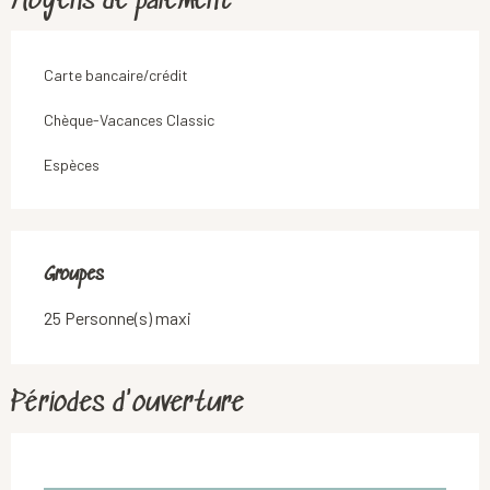
Moyens de paiement
Carte bancaire/crédit
Chèque-Vacances Classic
Espèces
Groupes
Groupes
25 Personne(s) maxi
Périodes d'ouverture