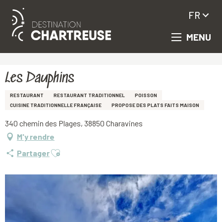
FR
MENU
Aller
Accueil
Les Dauphins
au
contenu
principal
Les Dauphins
RESTAURANT
RESTAURANT TRADITIONNEL
POISSON
CUISINE TRADITIONNELLE FRANÇAISE
PROPOSE DES PLATS FAITS MAISON
340 chemin des Plages, 38850 Charavines
M'y rendre
Ajouter aux favoris
Partager