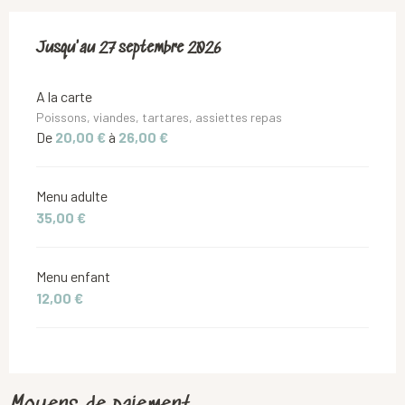
Du
Jusqu'au
14 mars 2026
27 septembre 2026
au
27 septembre 2026
A la carte
Poissons, viandes, tartares, assiettes repas
De
20,00 €
à
26,00 €
Menu adulte
35,00 €
Menu enfant
12,00 €