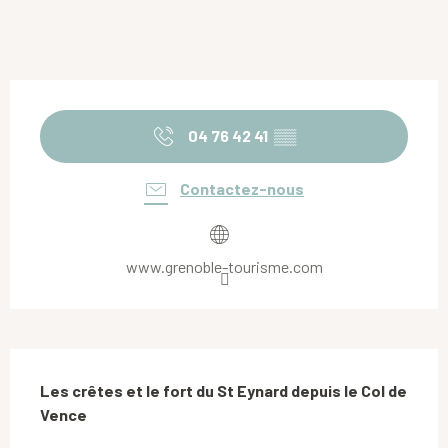
Ouverture et coordonnées
04 76 42 41
▒▒
Contactez-nous
www.grenoble-tourisme.com
Description
Les crêtes et le fort du St Eynard depuis le Col de 
Vence