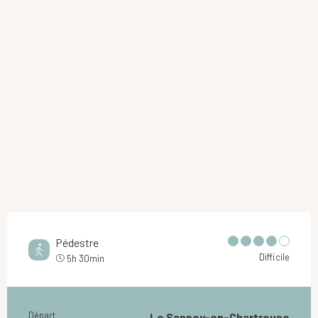
Pédestre
Difficile
5h 30min
Départ
Le Sappey-en-Chartreuse