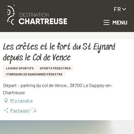
FR
MENU
Aller
Accueil
Les crêtes et le fort du St Eynard depuis le Col de Vence
au
contenu
principal
Les crêtes et le fort du St Eynard
depuis le Col de Vence
LOISIRS SPORTIFS
SPORTS PÉDESTRES
ITINÉRAIRE DE RANDONNÉE PÉDESTRE
Départ : parking du col de Vence., 38700 Le Sappey-en-
Chartreuse
M'y rendre
Ajouter aux favoris
Partager