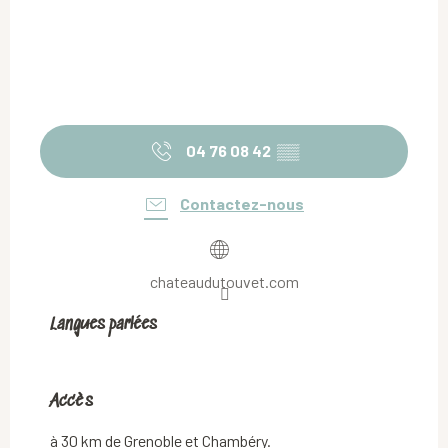
04 76 08 42
▒▒
Contactez-nous
chateaudutouvet.com
Langues parlées
Langues parlées
Accès
Accès
à 30 km de Grenoble et Chambéry.