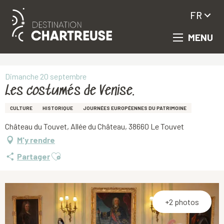
FR
MENU
Aller
Accueil
Les costumés de Venise.
au
contenu
principal
Dimanche 20 septembre
Les costumés de Venise.
CULTURE
HISTORIQUE
JOURNÉES EUROPÉENNES DU PATRIMOINE
Château du Touvet, Allée du Château, 38660 Le Touvet
M'y rendre
Ajouter aux favoris
Partager
+2 photos