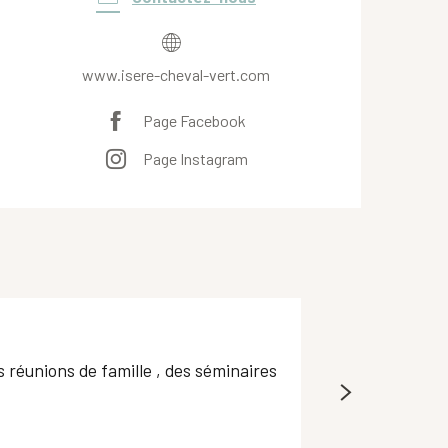
www.isere-cheval-vert.com
Page Facebook
Page Instagram
Les Écuries de
s réunions de famille , des séminaires
Centre équestre f
émotionnelle et m
Saint-Laurent-du-Po