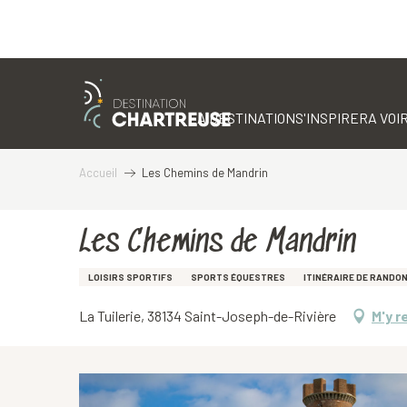
Aller
au
contenu
LA DESTINATION
S'INSPIRER
A VOIR
principal
Accueil
Les Chemins de Mandrin
Les Chemins de Mandrin
LOISIRS SPORTIFS
SPORTS ÉQUESTRES
ITINÉRAIRE DE RANDO
La Tuilerie, 38134 Saint-Joseph-de-Rivière
M'y r