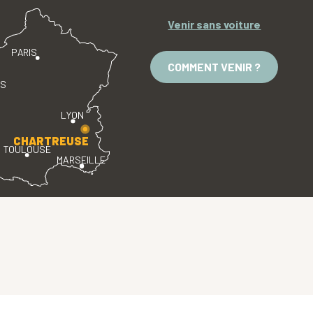
Venir sans voiture
PARIS
COMMENT VENIR ?
ES
LYON
CHARTREUSE
TOULOUSE
MARSEILLE