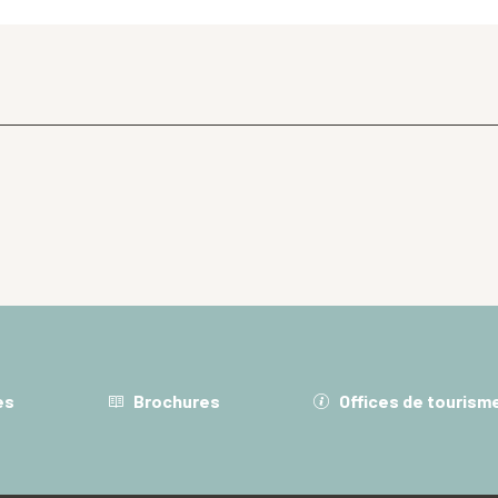
es
Brochures
Offices de tourism