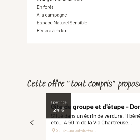
En forêt
A la campagne
Espace Naturel Sensible
Rivière à -5 km
Cette offre "tout compris" propose
à partir de
Gîte de groupe et d'étape - Do
24
€
Situé dans un écrin de verdure, il bén
etc... A 50 m de la Via Chartreuse...
Saint-Laurent-du-Pont