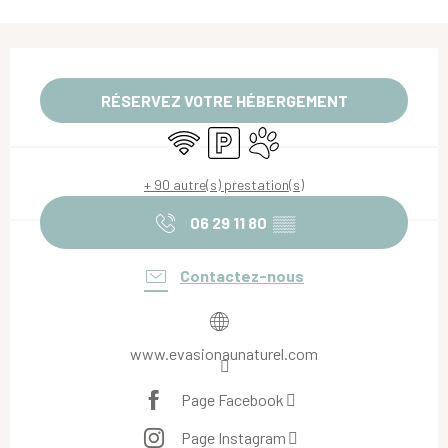
Ouverture et coordonnées
RÉSERVEZ VOTRE HÉBERGEMENT
WiFi
Parking
Animaux acceptés
+ 90 autre(s) prestation(s)
06 29 11 80
▒▒
Contactez-nous
www.evasionaunaturel.com
Page Facebook
Page Instagram