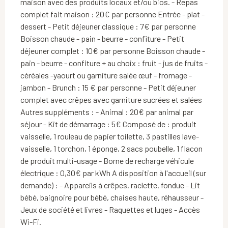
maison avec des produits locaux et/ou bios. - Repas
complet fait maison : 20€ par personne Entrée - plat -
dessert - Petit déjeuner classique : 7€ par personne
Boisson chaude - pain - beurre - confiture - Petit
déjeuner complet : 10€ par personne Boisson chaude -
pain - beurre - confiture + au choix : fruit - jus de fruits -
céréales -yaourt ou garniture salée œuf - fromage -
jambon - Brunch : 15 € par personne - Petit déjeuner
complet avec crêpes avec garniture sucrées et salées
Autres suppléments : - Animal : 20€ par animal par
séjour - Kit de démarrage : 5€ Composé de : produit
vaisselle, 1 rouleau de papier toilette, 3 pastilles lave-
vaisselle, 1 torchon, 1 éponge, 2 sacs poubelle, 1 flacon
de produit multi-usage - Borne de recharge véhicule
électrique : 0,30€ par kWh A disposition à l'accueil (sur
demande) : - Appareils à crêpes, raclette, fondue - Lit
bébé, baignoire pour bébé, chaises haute, réhausseur -
Jeux de société et livres - Raquettes et luges - Accès
Wi-Fi.