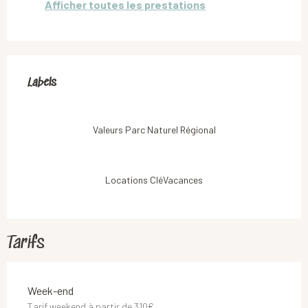
Afficher toutes les prestations
Offres de prestations
Labels
Labels
Valeurs Parc Naturel Régional
Locations CléVacances
Tarifs
Tarifs 2026
Week-end
Tarif weekend à partir de 310€