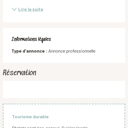
Lire la suite
Informations légales
Informations légales
Type d'annonce :
Annonce professionnelle
Réservation
Tourisme durable
Chalets sont éco-conçus. Cuisine locale.