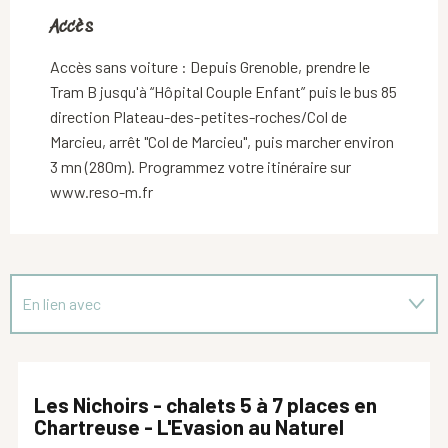
Accès
Accès
Accès sans voiture : Depuis Grenoble, prendre le
Tram B jusqu'à “Hôpital Couple Enfant” puis le bus 85
direction Plateau-des-petites-roches/Col de
Marcieu, arrêt "Col de Marcieu", puis marcher environ
3 mn (280m). Programmez votre itinéraire sur
www.reso-m.fr
En lien avec
Sur place
Les Nichoirs - chalets 5 à 7 places en
Chartreuse - L'Evasion au Naturel