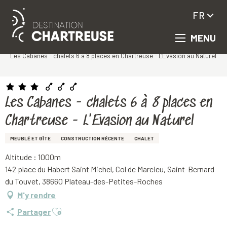
FR
MENU
Aller
Accueil
au
Les Cabanes - chalets 6 à 8 places en Chartreuse - L'Evasion au Naturel
contenu
principal
Les Cabanes - chalets 6 à 8 places en
Chartreuse - L'Evasion au Naturel
MEUBLÉ ET GÎTE
CONSTRUCTION RÉCENTE
CHALET
Altitude : 1000m
142 place du Habert Saint Michel, Col de Marcieu, Saint-Bernard
du Touvet, 38660 Plateau-des-Petites-Roches
M'y rendre
Ajouter aux favoris
Partager