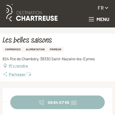
FR
MENU
Aller
Accueil
Les belles saisons
au
contenu
principal
Les belles saisons
COMMERCES
ALIMENTATION
PRIMEUR
824 Rte de Chambéry, 38330 Saint-Nazaire-les-Eymes
M'y rendre
Ajouter aux favoris
Partager
Ouverture et coordonnées
09 84 07 55
▒▒