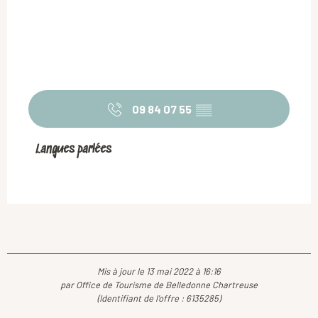
09 84 07 55
▒▒
Langues parlées
Langues parlées
Mis à jour le 13 mai 2022 à 16:16
par Office de Tourisme de Belledonne Chartreuse
(Identifiant de l'offre :
6135285
)