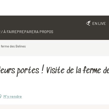
EN LIVE
 / À FAIRE
PREPARER
A PROPOS
a ferme des Belines
eurs portes ! Visite de la ferme d
M'y rendre