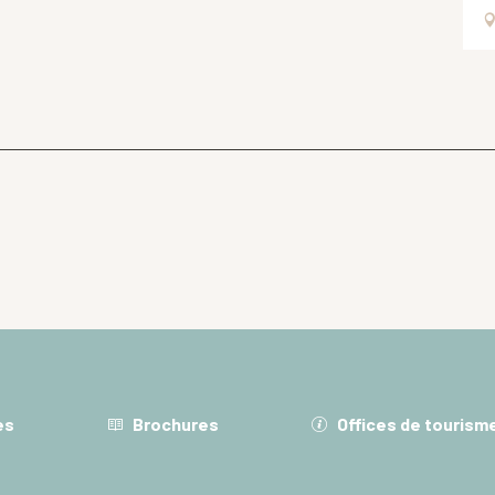
es
Brochures
Offices de tourism