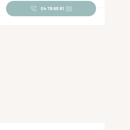
04 79 65 81
▒▒