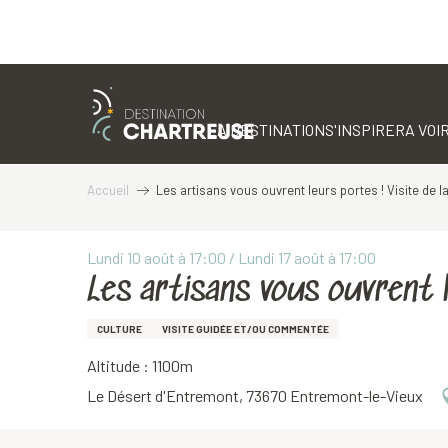
Aller
au
contenu
LA DESTINATION
S'INSPIRER
A VOIR
principal
Accueil
Les artisans vous ouvrent leurs portes ! Visite de l
Lundi 10 août à 17:00 / Lundi 17 août à 17:00
Les artisans vous ouvrent l
CULTURE
VISITE GUIDÉE ET/OU COMMENTÉE
Altitude : 1100m
Le Désert d'Entremont, 73670 Entremont-le-Vieux