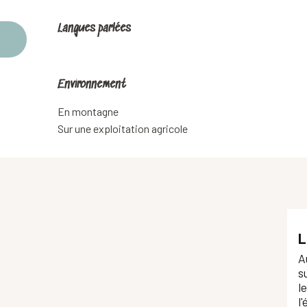
Langues parlées
Langues parlées
Environnement
Environnement
En montagne
Sur une exploitation agricole
L
A
s
l
l