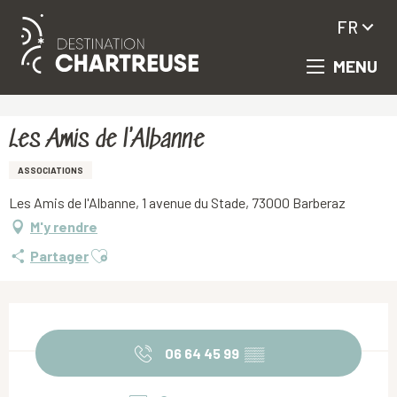
FR
MENU
Aller
Accueil
Les Amis de l'Albanne
au
contenu
principal
Les Amis de l'Albanne
ASSOCIATIONS
Les Amis de l'Albanne, 1 avenue du Stade, 73000 Barberaz
M'y rendre
Ajouter aux favoris
Partager
Ouverture et coordonnées
06 64 45 99
▒▒