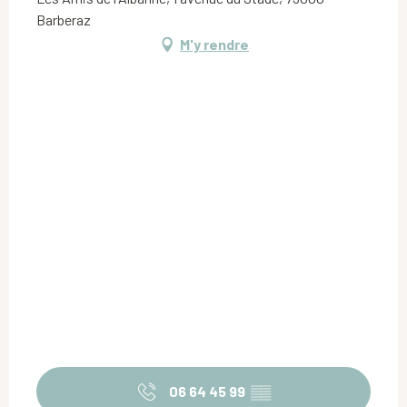
Barberaz
M'y rendre
06 64 45 99
▒▒