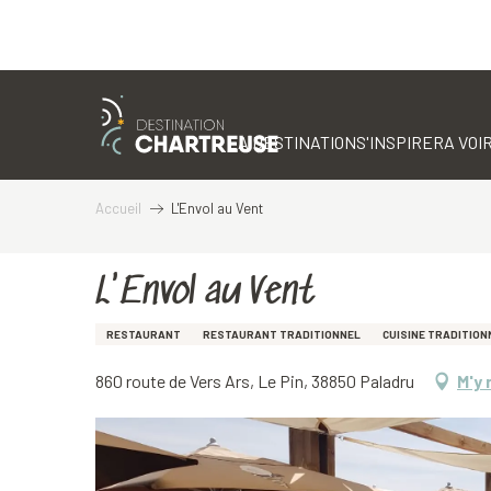
Aller
au
contenu
LA DESTINATION
S'INSPIRER
A VOIR
principal
Accueil
L'Envol au Vent
L'Envol au Vent
RESTAURANT
RESTAURANT TRADITIONNEL
CUISINE TRADITION
860 route de Vers Ars, Le Pin, 38850 Paladru
M'y 