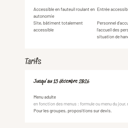
Accessible en fauteuil roulant en
Entrée accessib
autonomie
Site, bâtiment totalement
Personnel d’accue
accessible
l’accueil des pe
situation de ha
Tarifs
Du
Jusqu'au
1 avril 2026
13 décembre 2026
au
13 décembre 2026
Menu adulte
en fonction des menus : formule ou menu du jour,
Pour les groupes, propositions sur devis.