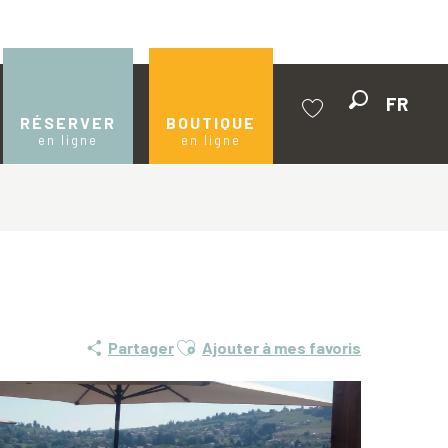
FR
Recherche
RÉSERVER
BOUTIQUE
en ligne
en ligne
Voir les favoris
Ajouter aux favoris
Partager
Ajouter à mes favoris