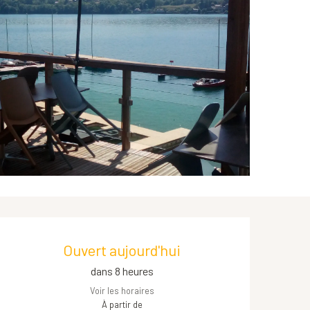
Ouverture et coordonnées
Ouvert aujourd'hui
dans 8 heures
Voir les horaires
À partir de