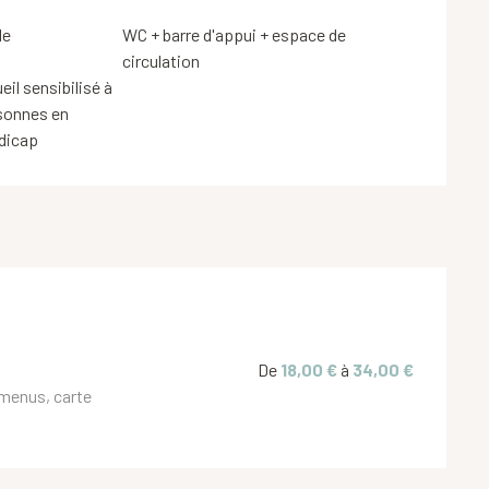
le
WC + barre d'appui + espace de
circulation
il sensibilisé à
rsonnes en
ndicap
De
18,00 €
à
34,00 €
 menus, carte