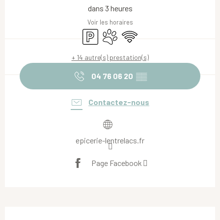
dans 3 heures
Voir les horaires
Parking
Animaux acceptés
WiFi
+ 14 autre(s) prestation(s)
04 76 06 20
▒▒
Contactez-nous
epicerie-lentrelacs.fr
Page Facebook
Description