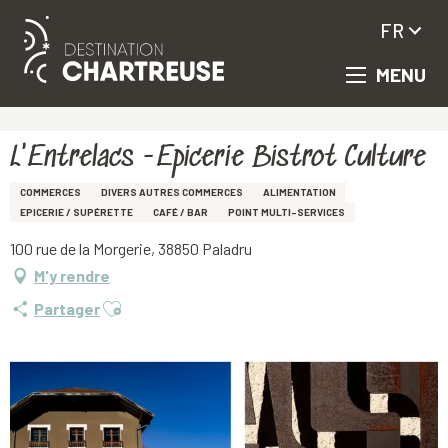
FR
MENU
Aller
Accueil
L'Entrelacs -Epicerie Bistrot Culture
au
contenu
principal
L'Entrelacs -Epicerie Bistrot Culture
COMMERCES
DIVERS AUTRES COMMERCES
ALIMENTATION
EPICERIE / SUPÉRETTE
CAFÉ / BAR
POINT MULTI-SERVICES
100 rue de la Morgerie, 38850 Paladru
M'y rendre
Ajouter aux favoris
Partager