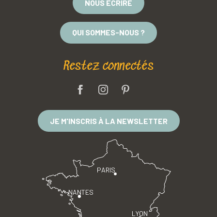
NOUS ÉCRIRE
QUI SOMMES-NOUS ?
Restez connectés
JE M'INSCRIS À LA NEWSLETTER
PARIS
NANTES
LYON