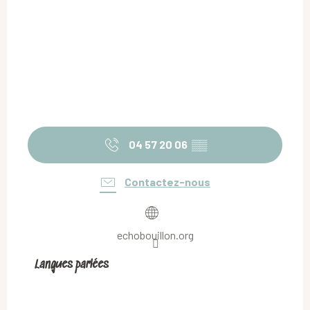
04 57 20 06
▒▒
Contactez-nous
echobouillon.org
Langues parlées
Langues parlées