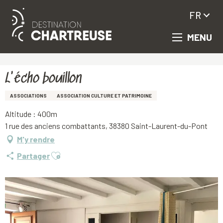
FR
MENU
Aller
Accueil
L'écho bouillon
au
contenu
principal
L'écho bouillon
ASSOCIATIONS
ASSOCIATION CULTURE ET PATRIMOINE
Altitude : 400m
1 rue des anciens combattants, 38380 Saint-Laurent-du-Pont
M'y rendre
Ajouter aux favoris
Partager