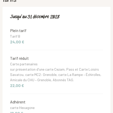
Tarifs
Du
Jusqu'au
18 juin 2019
31 décembre 2028
au
31 décembre 2028
Plein tarif
Tarif B
24,00 €
Tarif réduit
Carte partenaires
sur présentation d'une carte Cezam, Pass et Carte Loisirs
Savatou, carte MC2: Grenoble, carte La Rampe – Échirolles,
Amicale du CHU – Grenoble, Abonnés TAG.
22,00 €
Adhérent
carte Hexagone