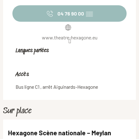
04 76 90 00
▒▒
www.theatre-hexagone.eu
Langues parlées
Langues parlées
Accès
Accès
Bus ligne C1 , arrêt Aiguinards-Hexagone
Sur place
Hexagone Scène nationale – Meylan