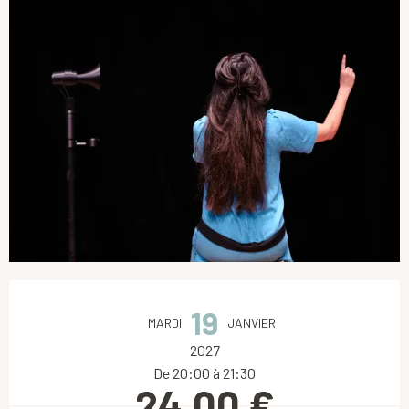
Ouverture et coordonnées
19
MARDI
JANVIER
2027
De 20:00 à 21:30
24,00 €