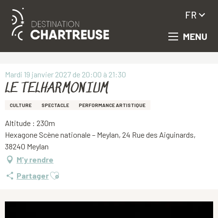
FR
MENU
Aller
Accueil
LE TELHARMONIUM
au
contenu
principal
Mardi 19 janvier 2027 de 20:00 à 21:30
LE TELHARMONIUM
CULTURE
SPECTACLE
PERFORMANCE ARTISTIQUE
Altitude : 230m
Hexagone Scène nationale – Meylan, 24 Rue des Aiguinards,
38240 Meylan
M'y rendre
Ajouter aux favoris
Partager