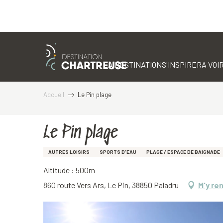
Aller
au
contenu
LA DESTINATION
S'INSPIRER
A VOIR
principal
Accueil
Le Pin plage
Le Pin plage
AUTRES LOISIRS
SPORTS D'EAU
PLAGE / ESPACE DE BAIGNADE
Altitude : 500m
860 route Vers Ars, Le Pin, 38850 Paladru
M'y re