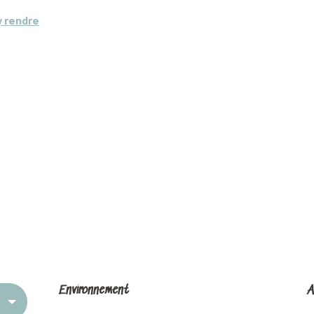
y rendre
Environnement
Environnement
A
A