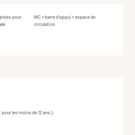
ptées pour
WC + barre d'appui + espace de
ale
circulation
 pour les moins de 12 ans.).