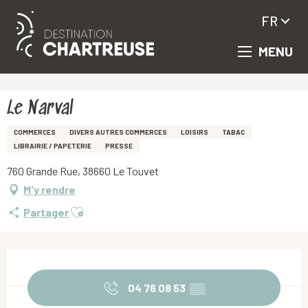
FR
MENU
Aller
Accueil
Le Narval
au
contenu
principal
Le Narval
COMMERCES
DIVERS AUTRES COMMERCES
LOISIRS
TABAC
LIBRAIRIE / PAPETERIE
PRESSE
760 Grande Rue, 38660 Le Touvet
M'y rendre
Ajouter aux favoris
Partager
Ouverture et coordonnées
04 76 08 53
▒▒