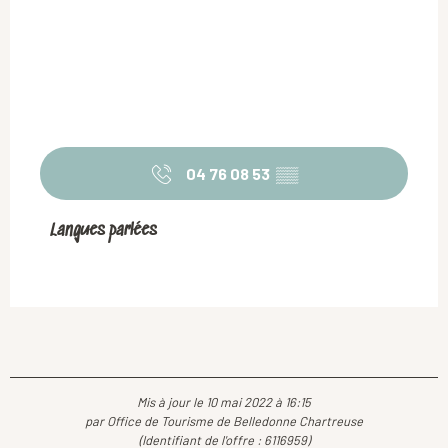
04 76 08 53
▒▒
Langues parlées
Langues parlées
Mis à jour le 10 mai 2022 à 16:15
par Office de Tourisme de Belledonne Chartreuse
(Identifiant de l'offre :
6116959
)