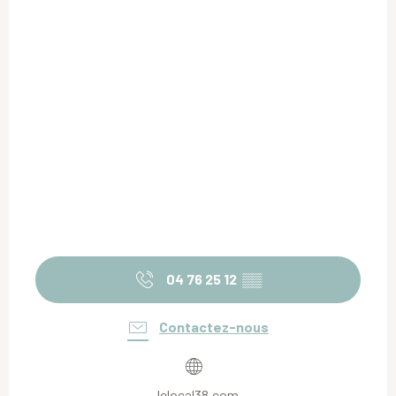
04 76 25 12
▒▒
Contactez-nous
lelocal38.com