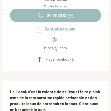
Voir les horaires
04 76 25 12
▒▒
Contactez-nous
lelocal38.com
Page Facebook
Description
Le Local, c'est la volonté de se (vous) faire plaisir 
avec de la restauration rapide artisanale et des 
produits issus de partenaires locaux. C'est aussi 
un bar animé le soir.