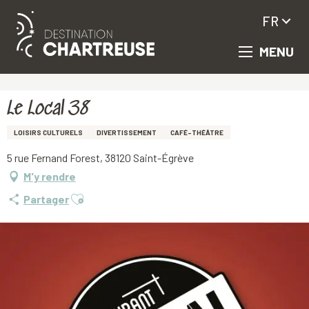
FR
MENU
Aller
Accueil
Le Local 38
au
contenu
principal
Le Local 38
LOISIRS CULTURELS
DIVERTISSEMENT
CAFÉ-THÉÂTRE
5 rue Fernand Forest, 38120 Saint-Égrève
M'y rendre
Ajouter aux favoris
Partager