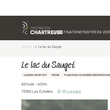
Aller
au
contenu
LA DESTINATION
S'INSPIRER
A VOIR
principal
Accueil
Le lac du Sauget
Le lac du Sauget
LOISIRS SPORTIFS
PÊCHE
PLAN D’EAU OU RIVIÈRE RÉCIPROCITA
Altitude : 400m
73360 Les Échelles
M'y rendre