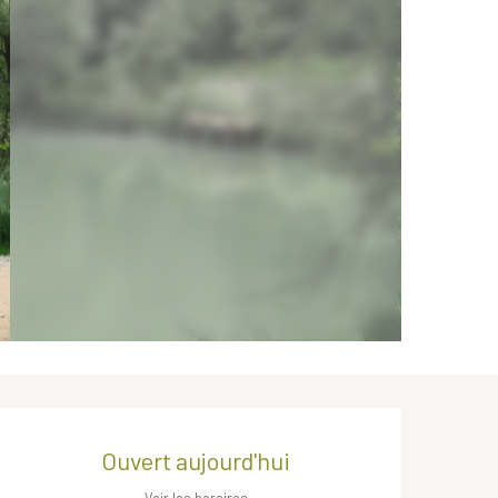
Ouverture et coordonnées
Ouvert aujourd'hui