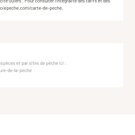
té Guiers . Pour consulter l’intégralité des tarifs et des
avoiepeche.com/carte-de-peche.
espèces et par sites de pêche ici :
re-de-la-peche