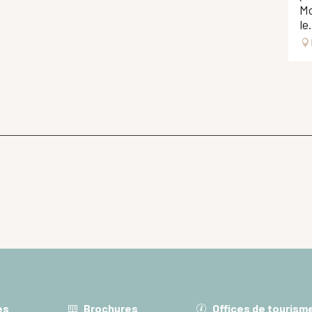
Mo
le.
es
Brochures
Offices de tourism