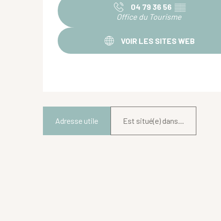
04 79 36 56
▒▒
Office du Tourisme
VOIR LES SITES WEB
Adresse utile
Est situé(e) dans...