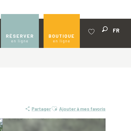
FR
Recherche
RÉSERVER
BOUTIQUE
en ligne
en ligne
Voir les favoris
Ajouter aux favoris
Partager
Ajouter à mes favoris