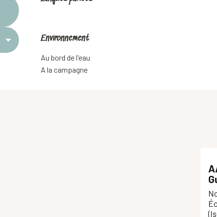
Environnement
Environnement
Au bord de l'eau
A la campagne
A
G
No
Éc
(I