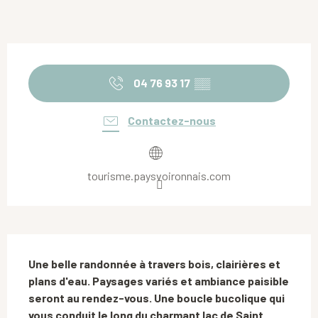
Ouverture et coordonnées
04 76 93 17
▒▒
Contactez-nous
tourisme.paysvoironnais.com
Description
Une belle randonnée à travers bois, clairières et 
plans d'eau. Paysages variés et ambiance paisible 
seront au rendez-vous. Une boucle bucolique qui 
vous conduit le long du charmant lac de Saint 