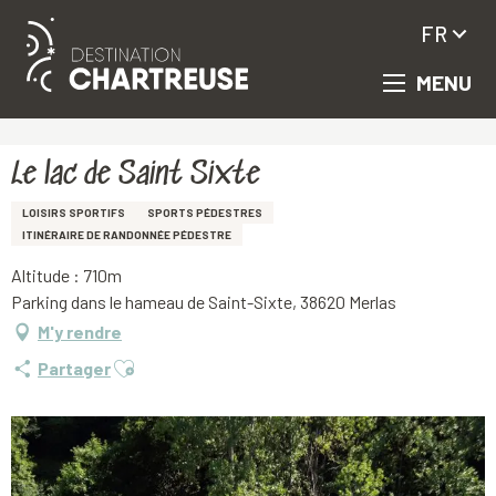
FR
MENU
Aller
Accueil
Le lac de Saint Sixte
au
contenu
principal
Le lac de Saint Sixte
LOISIRS SPORTIFS
SPORTS PÉDESTRES
ITINÉRAIRE DE RANDONNÉE PÉDESTRE
Altitude : 710m
Parking dans le hameau de Saint-Sixte, 38620 Merlas
M'y rendre
Ajouter aux favoris
Partager