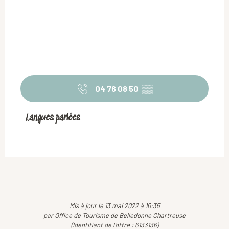
04 76 08 50
▒▒
Langues parlées
Langues parlées
Mis à jour le 13 mai 2022 à 10:35
par Office de Tourisme de Belledonne Chartreuse
(Identifiant de l'offre :
6133136
)