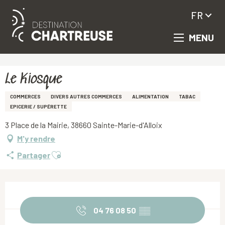
FR
MENU
Aller
Accueil
Le Kiosque
au
contenu
principal
Le Kiosque
COMMERCES
DIVERS AUTRES COMMERCES
ALIMENTATION
TABAC
EPICERIE / SUPÉRETTE
3 Place de la Mairie, 38660 Sainte-Marie-d'Alloix
M'y rendre
Ajouter aux favoris
Partager
Ouverture et coordonnées
04 76 08 50
▒▒