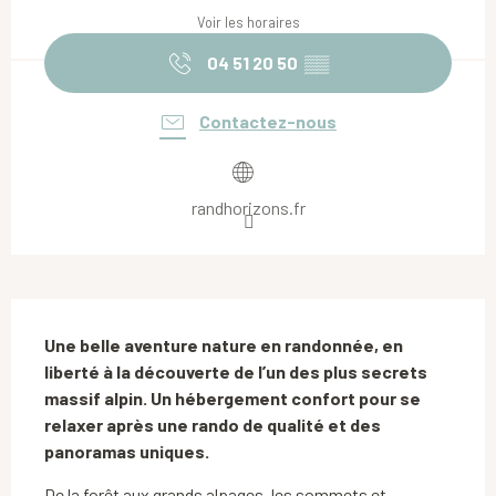
Voir les horaires
04 51 20 50
▒▒
Contactez-nous
randhorizons.fr
Description
Une belle aventure nature en randonnée, en 
liberté à la découverte de l’un des plus secrets 
massif alpin. Un hébergement confort pour se 
relaxer après une rando de qualité et des 
panoramas uniques.
De la forêt aux grands alpages, les sommets et 