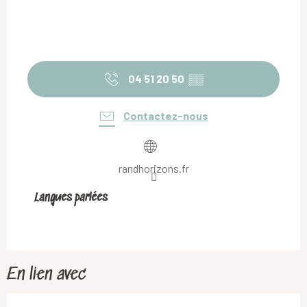
04 51 20 50
▒▒
Contactez-nous
randhorizons.fr
Langues parlées
Langues parlées
En lien avec