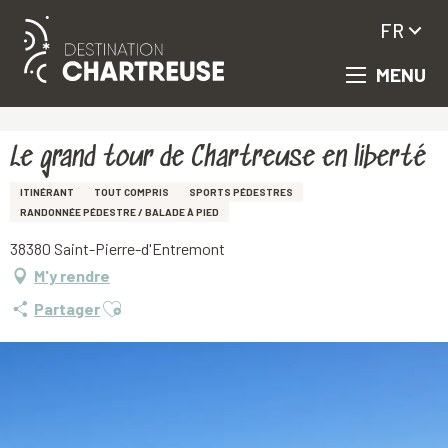
FR
MENU
Aller
Accueil
Le grand tour de Chartreuse en liberté
au
contenu
principal
Le grand tour de Chartreuse en liberté
ITINÉRANT
TOUT COMPRIS
SPORTS PÉDESTRES
RANDONNÉE PÉDESTRE / BALADE À PIED
38380 Saint-Pierre-d'Entremont
M'y rendre
Ajouter aux favoris
Partager