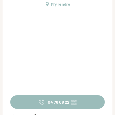
M'y rendre
04 76 08 22
▒▒