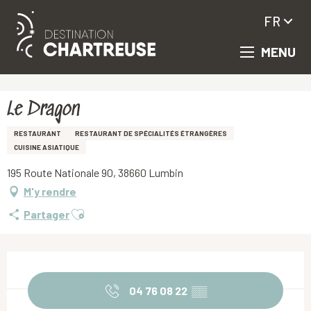
FR
MENU
Aller
Accueil
Le Dragon
au
contenu
principal
Le Dragon
RESTAURANT
RESTAURANT DE SPÉCIALITÉS ÉTRANGÈRES
CUISINE ASIATIQUE
195 Route Nationale 90, 38660 Lumbin
M'y rendre
Ajouter aux favoris
Partager
Ouverture et coordonnées
04 76 08 22
▒▒