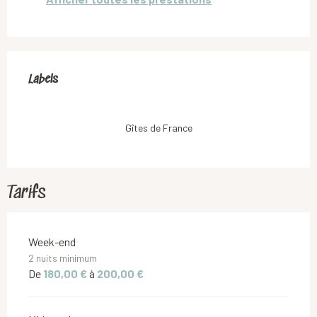
Offres de prestations
Labels
Labels
Gîtes de France
Tarifs
Tarifs 2026
Week-end
2 nuits minimum
De
180,00 €
à
200,00 €