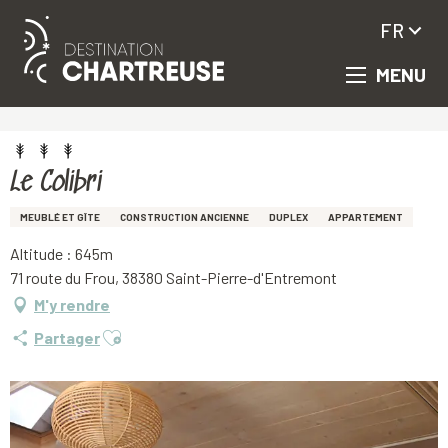
FR
MENU
Aller
Accueil
Le Colibri
au
contenu
principal
Le Colibri
MEUBLÉ ET GÎTE
CONSTRUCTION ANCIENNE
DUPLEX
APPARTEMENT
Altitude : 645m
71 route du Frou, 38380 Saint-Pierre-d'Entremont
M'y rendre
Ajouter aux favoris
Partager