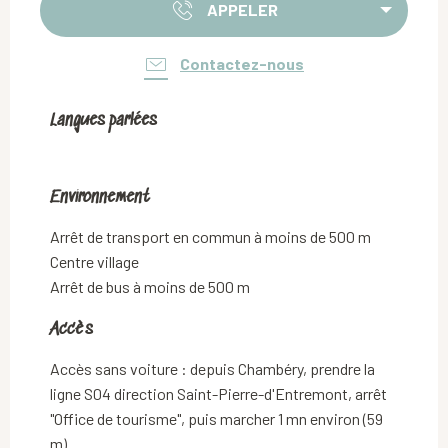
APPELER
Contactez-nous
Langues parlées
Langues parlées
Environnement
Environnement
Arrêt de transport en commun à moins de 500 m
Centre village
Arrêt de bus à moins de 500 m
Accès
Accès
Accès sans voiture : depuis Chambéry, prendre la
ligne S04 direction Saint-Pierre-d'Entremont, arrêt
"Office de tourisme", puis marcher 1 mn environ (59
m)