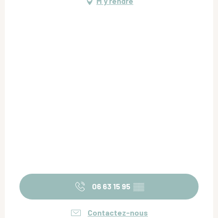
M'y rendre
06 63 15 95
▒▒
Contactez-nous