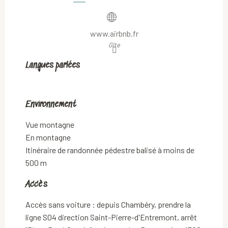
www.airbnb.fr
Gîte
Langues parlées
Langues parlées
Environnement
Environnement
Vue montagne
En montagne
Itinéraire de randonnée pédestre balisé à moins de
500 m
Accès
Accès
Accès sans voiture : depuis Chambéry, prendre la
ligne S04 direction Saint-Pierre-d'Entremont, arrêt