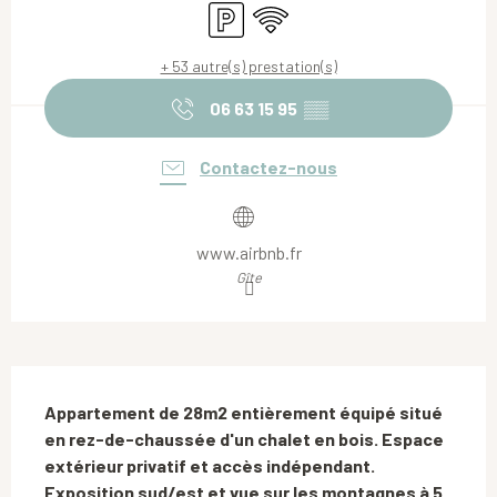
Parking
WiFi
+ 53 autre(s) prestation(s)
06 63 15 95
▒▒
Contactez-nous
www.airbnb.fr
Gîte
Description
Appartement de 28m2 entièrement équipé situé 
en rez-de-chaussée d'un chalet en bois. Espace 
extérieur privatif et accès indépendant. 
Exposition sud/est et vue sur les montagnes à 5 