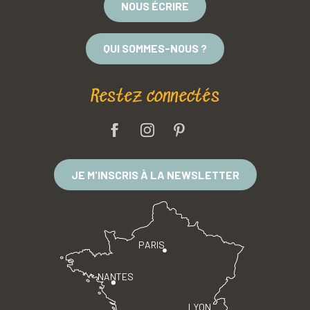
NOUS ÉCRIRE
QUI SOMMES-NOUS ?
Restez connectés
JE M'INSCRIS À LA NEWSLETTER
PARIS
NANTES
LYON