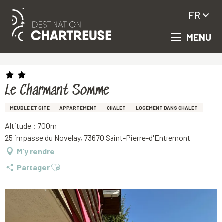
FR
MENU
Aller
Accueil
Le Charmant Somme
au
contenu
principal
Le Charmant Somme
MEUBLÉ ET GÎTE
APPARTEMENT
CHALET
LOGEMENT DANS CHALET
Altitude : 700m
25 impasse du Novelay, 73670 Saint-Pierre-d'Entremont
M'y rendre
Ajouter aux favoris
Partager