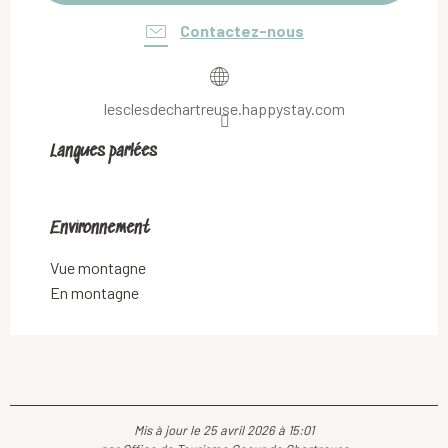
Contactez-nous
lesclesdechartreuse.happystay.com
Langues parlées
Langues parlées
Environnement
Environnement
Vue montagne
En montagne
Mis à jour le 25 avril 2026 à 15:01