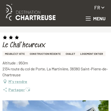
FR
MENU
Aller
Accueil
Le Chal'heureux
au
contenu
principal
Le Chal'heureux
MEUBLÉ ET GÎTE
CONSTRUCTION RÉCENTE
CHALET
LOGEMENT ENTIER
Altitude : 950m
2134 route du col de Porte, La Martinière, 38380 Saint-Pierre-de-
Chartreuse
M'y rendre
Ajouter aux favoris
Partager