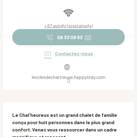
Ouverture et coordonnées
WiFi
+ 67 autre(s) prestation(s)
06 33 08 63
▒▒
Contactez-nous
lesclesdechartreuse.happystay.com
Description
Le Chal'heureux est un grand chalet de famille 
conçu pour huit personnes dans le plus grand 
confort. Venez vous ressourcer dans un cadre 
magnifique et reposant.