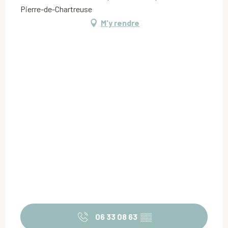
Pierre-de-Chartreuse
M'y rendre
06 33 08 63
▒▒