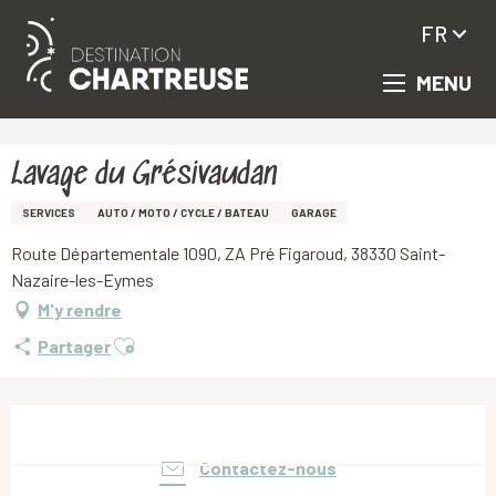
FR
MENU
Aller
Accueil
Lavage du Grésivaudan
au
contenu
principal
Lavage du Grésivaudan
SERVICES
AUTO / MOTO / CYCLE / BATEAU
GARAGE
Route Départementale 1090, ZA Pré Figaroud, 38330 Saint-
Nazaire-les-Eymes
M'y rendre
Ajouter aux favoris
Partager
Ouverture et coordonnées
Contactez-nous