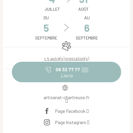
JUILLET
AOÛT
DU
AU
5
6
SEPTEMBRE
SEPTEMBRE
Animaux acceptés
+ 4 autre(s) prestation(s)
06 32 77 77
▒▒
Laura
artisanat-chartreuse.fr
Page Facebook
Page Instagram