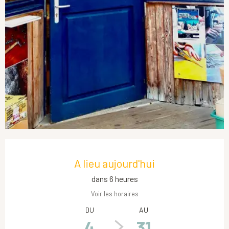
Ouverture et coordonnées
A lieu aujourd'hui
dans 6 heures
Voir les horaires
DU
AU
4
31