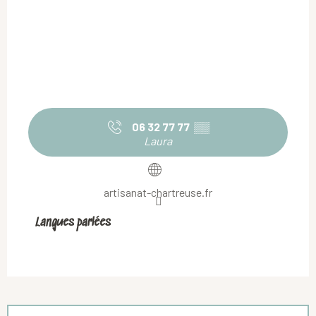
06 32 77 77
▒▒
Laura
artisanat-chartreuse.fr
Langues parlées
Langues parlées