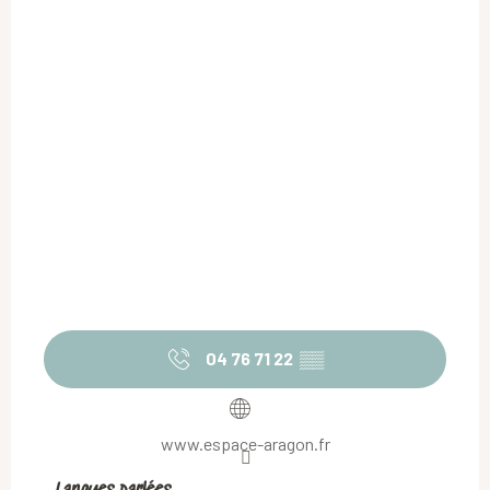
04 76 71 22
▒▒
www.espace-aragon.fr