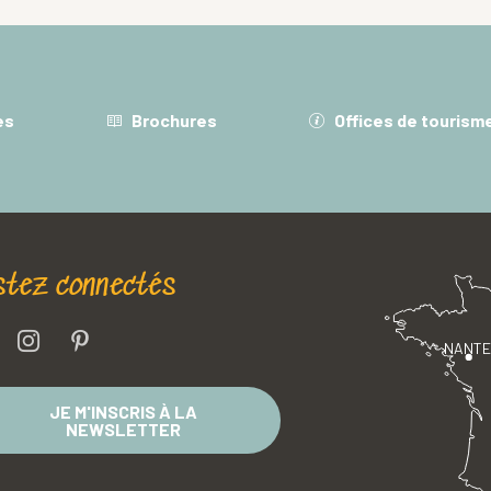
es
Brochures
Offices de tourism
stez connectés
NANT
JE M'INSCRIS À LA
NEWSLETTER