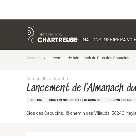
Aller
au
contenu
LA DESTINATION
S'INSPIRER
A VOIR
principal
Accueil
Lancement de l'Almanach du Clos des Capucins
Samedi 19 septembre
Lancement de l'Almanach du
CULTURE
CONFÉRENCE / DÉBAT / RENCONTRE
JOURNÉES EUROP
Clos des Capucins, 18 chemin des Villauds, 38240 Meyl