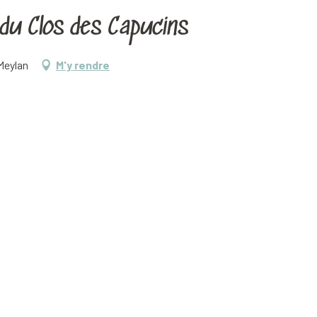
du Clos des Capucins
Meylan
M'y rendre