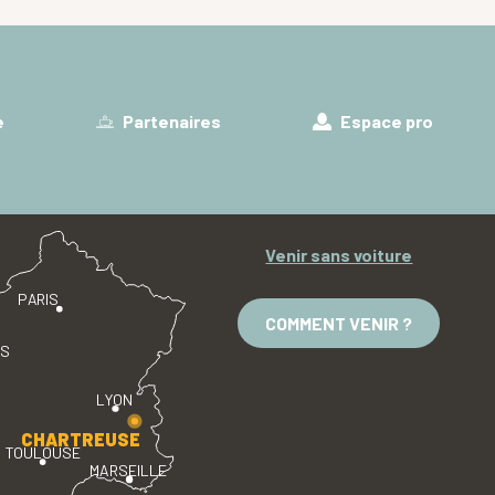
e
Partenaires
Espace pro
Venir sans voiture
PARIS
COMMENT VENIR ?
ES
LYON
CHARTREUSE
TOULOUSE
MARSEILLE