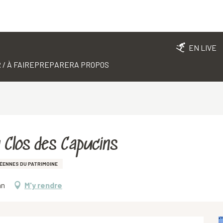
EN LIVE
 / À FAIRE
PREPARER
A PROPOS
 Clos des Capucins
ÉENNES DU PATRIMOINE
an
M'y rendre