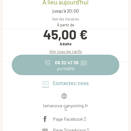
A lieu aujourd'hui
jusqu'à 20:00
Voir les horaires
À partir de
45,00 €
Adulte
Voir tous les tarifs
06 32 47 36
▒▒
portable
Contactez-nous
terranova-canyoning.fr
Page Facebook
Page Tripadvisor