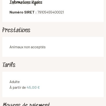
Informations légales
Informations légales
Numéro SIRET :
79105455400021
Prestations
Animaux non acceptés
Tarifs
Tarifs 2026
Adulte
À partir de
45,00 €
Moyens de paiement