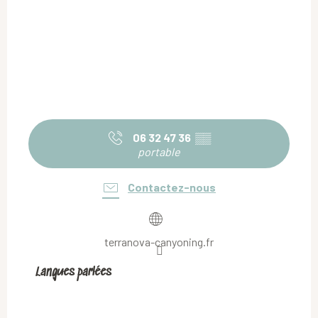
06 32 47 36
▒▒
portable
Contactez-nous
terranova-canyoning.fr
Langues parlées
Langues parlées