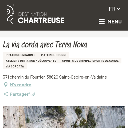
FR
MENU
Aller
Accueil
La via corda avec Terra Nova
au
contenu
principal
La via corda avec Terra Nova
PRATIQUE ENCADRÉE
MATÉRIEL FOURNI
ATELIER / INITIATION / DÉCOUVERTE
SPORTS DE GRIMPE / SPORTS DE CORDE
VIA CORDATA
371 chemin du Fourrier, 38620 Saint-Geoire-en-Valdaine
M'y rendre
Ajouter aux favoris
Partager